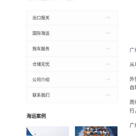
出口报关
国际海运
拖车服务
广
从
仓储无忧
外
公司介绍
自
联系我们
而
行
海运案例
广